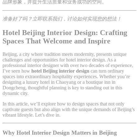
品牌形象，并提升生活质量和业务成功的空间。
准备好了吗？立即联系我们，讨论如何实现您的想法！
Hotel Beijing Interior Design: Crafting
Spaces That Welcome and Inspire
Beijing, a city where tradition meets modernity, presents unique
challenges and opportunities for hotel interior design. As a
professional interior designer with over two decades of experience,
I’ve seen how
hotel Beijing interior design
can turn ordinary
spaces into extraordinary hospitality experiences. Whether you’re
designing a luxury hotel in Chaoyang or a boutique inn in
Dongcheng, thoughtful planning is key to standing out in this
dynamic city.
In this article, we’ll explore how to design spaces that not only
captivate guests but also align with the unique demands of Beijing’s
vibrant lifestyle. Let’s dive in.
Why Hotel Interior Design Matters in Beijing