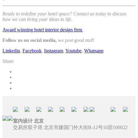
Ready to redefine your hotel space? Contact us today to discuss
how we can bring your ideas to life.
Award winning hotel interior design firm
Follow us on social media,
we post good stuff
Linkedin
,
Facebook
,
Instagram
,
Youtube
,
Whatsapp
Share
室内设计 北京
交易所双子塔 北京市建国门外大街B-12号10层100022